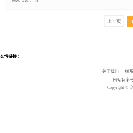
商家信誉：
无
上一页
友情链接：
关于我们
|
联
网站备案号：
Copyrigh