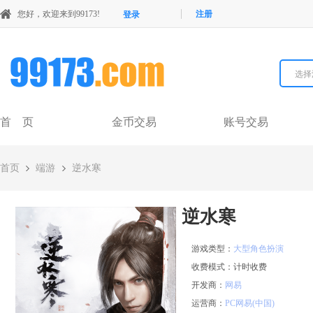
您好，欢迎来到99173!
注册
登录
选择
首 页
金币交易
账号交易
首页
端游
逆水寒
逆水寒
游戏类型：
大型角色扮演
收费模式：
计时收费
开发商：
网易
运营商：
PC网易(中国)