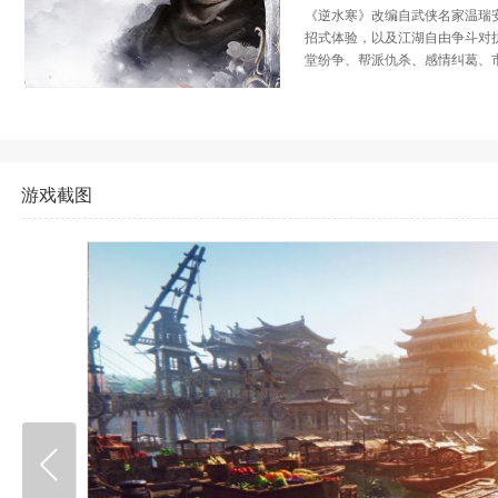
《逆水寒》改编自武侠名家温瑞
招式体验，以及江湖自由争斗对
堂纷争、帮派仇杀、感情纠葛、
游戏截图