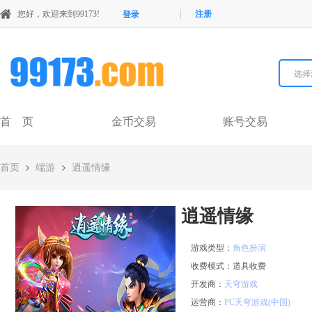
您好，欢迎来到99173!
注册
登录
选择
首 页
金币交易
账号交易
首页
端游
逍遥情缘
逍遥情缘
游戏类型：
角色扮演
收费模式：
道具收费
开发商：
天穹游戏
运营商：
PC天穹游戏(中国)