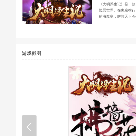
《大明浮生记》是一款
险恶世界。在鬼魔横行
的海魔皇，解救天下苍
游戏截图