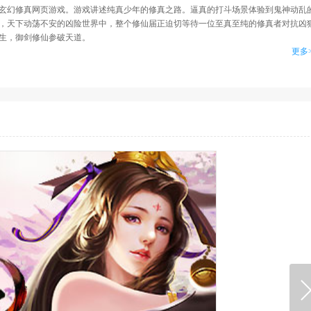
玄幻修真网页游戏。游戏讲述纯真少年的修真之路。逼真的打斗场景体验到鬼神动乱
，天下动荡不安的凶险世界中，整个修仙届正迫切等待一位至真至纯的修真者对抗凶
生，御剑修仙参破天道。
更多