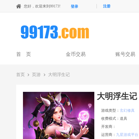
您好，欢迎来到99173!
注册
登录
首 页
金币交易
账号交易
首页
页游
大明浮生记
大明浮生记
游戏类型：
玄幻修真
收费模式：
道具
开发商：
运营商：
九星游戏平台